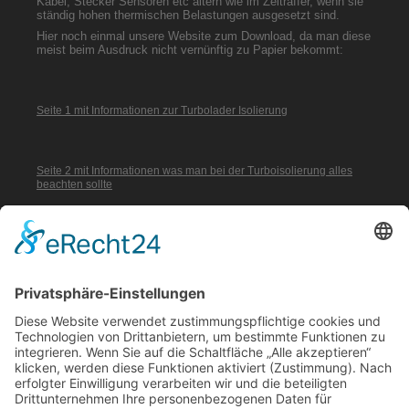
Kabel, Stecker Sensoren etc altern wie im Zeitraffer, wenn sie
ständig hohen thermischen Belastungen ausgesetzt sind.
Hier noch einmal unsere Website zum Download, da man diese
meist beim Ausdruck nicht vernünftig zu Papier bekommt:
Seite 1 mit Informationen zur Turbolader Isolierung
Seite 2 mit Informationen was man bei der Turboisolierung alles
beachten sollte
Weitere Beispiele unserer Leistungen sehen Sie hier:
Isolation Auspuff: Genähte Abgas Dämmung vom Hersteller
Textile paßgenaue Schalldämpfer Isolierung
Kesselisolierung, Schiffbau Isolierung
Hitzeschutz Isolierung
Einheitsmatratzen zur Isolierung hier bestellen
Mitglied in: